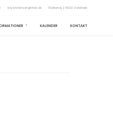
0
kaj.kristensen@rksk.dk
Bakkevej 2 6920 Videbæk
FORMATIONER
KALENDER
KONTAKT