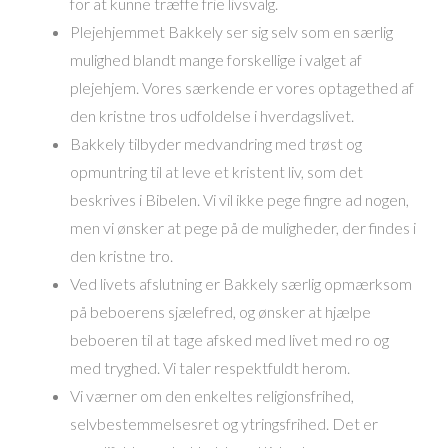
for at kunne træffe frie livsvalg.
Plejehjemmet Bakkely ser sig selv som en særlig
mulighed blandt mange forskellige i valget af
plejehjem. Vores særkende er vores optagethed af
den kristne tros udfoldelse i hverdagslivet.
Bakkely tilbyder medvandring med trøst og
opmuntring til at leve et kristent liv, som det
beskrives i Bibelen. Vi vil ikke pege fingre ad nogen,
men vi ønsker at pege på de muligheder, der findes i
den kristne tro.
Ved livets afslutning er Bakkely særlig opmærksom
på beboerens sjælefred, og ønsker at hjælpe
beboeren til at tage afsked med livet med ro og
med tryghed. Vi taler respektfuldt herom.
Vi værner om den enkeltes religionsfrihed,
selvbestemmelsesret og ytringsfrihed. Det er