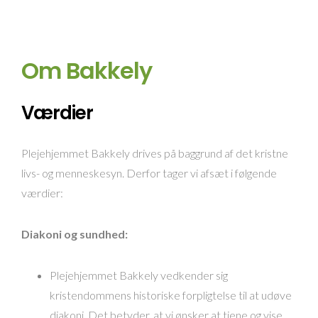
Om Bakkely
Værdier
Plejehjemmet Bakkely drives på baggrund af det kristne
livs- og menneskesyn. Derfor tager vi afsæt i følgende
værdier:
Diakoni og sundhed:
Plejehjemmet Bakkely vedkender sig
kristendommens historiske forpligtelse til at udøve
diakoni. Det betyder, at vi ønsker at tjene og vise