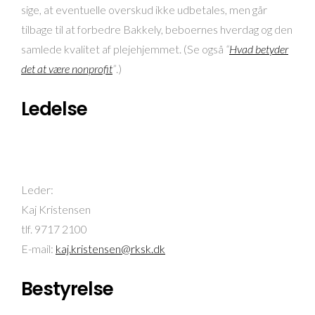
sige, at eventuelle overskud ikke udbetales, men går
tilbage til at forbedre Bakkely, beboernes hverdag og den
samlede kvalitet af plejehjemmet. (Se også
“
Hvad betyder
det at være nonprofit
”
.)
Ledelse
Leder:
Kaj Kristensen
tlf. 9717 2100
E-mail:
kaj.kristensen@rksk.dk
Bestyrelse