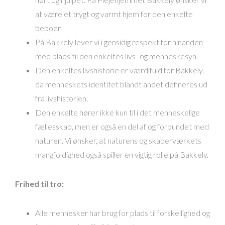
at være et trygt og varmt hjem for den enkelte
beboer.
På Bakkely lever vi i gensidig respekt for hinanden
med plads til den enkeltes livs- og menneskesyn.
Den enkeltes livshistorie er værdifuld for Bakkely,
da menneskets identitet blandt andet defineres ud
fra livshistorien.
Den enkelte hører ikke kun til i det menneskelige
fællesskab, men er også en del af og forbundet med
naturen. Vi ønsker, at naturens og skaberværkets
mangfoldighed også spiller en vigtig rolle på Bakkely.
Frihed til tro:
Alle mennesker har brug for plads til forskellighed og