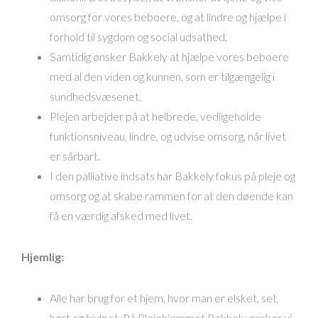
omsorg for vores beboere, og at lindre og hjælpe i
forhold til sygdom og social udsathed.
Samtidig ønsker Bakkely at hjælpe vores beboere
med al den viden og kunnen, som er tilgængelig i
sundhedsvæsenet.
Plejen arbejder på at helbrede, vedligeholde
funktionsniveau, lindre, og udvise omsorg, når livet
er sårbart.
I den palliative indsats har Bakkely fokus på pleje og
omsorg og at skabe rammen for at den døende kan
få en værdig afsked med livet.
Hjemlig:
Alle har brug for et hjem, hvor man er elsket, set,
hørt og hjulpet. På Plejehjemmet Bakkely ønsker vi